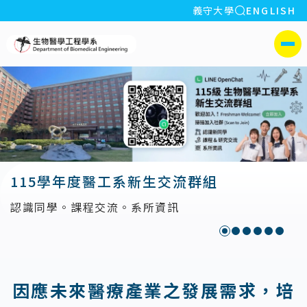
全站搜索
義守大學
ENGLISH
:::
義守大學生物醫學工程學系
側選單
115學年度醫工系新生交流群組
認識同學。課程交流。系所資訊
:::
因應未來醫療產業之發展需求，培