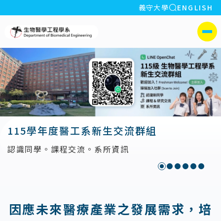
全站搜索
義守大學
ENGLISH
:::
義守大學生物醫學工程學系
側選單
115學年度醫工系新生交流群組
認識同學。課程交流。系所資訊
:::
因應未來醫療產業之發展需求，培